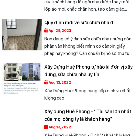
định thời điểm tốt để sửa chữa cần được cân
của khách hàng để ngôi nhà được thay một
nhắc thật kỹ lưỡng. Có rất nhiều vị khách
lớp áo mới, chắc chắn hơn, tạo cảm giác
hàng với mong muốn sửa chữa nhà nhưng lại
thoải mái sau những giờ làm mệt mỏi. Tuy
Quy định mới về sửa chữa nhà ở
không tìm được thời gian thích hợp, trong bài
nhiên, đứng trước bài toán kinh tế, không ít
viết này Xây Dựng Huệ Phong sẽ đưa cho
chủ đầu tư băn khoăn nên làm cách nào để
Apr 29, 2023
bạn một vài gợi ý “hay ho” về việc lựa chọn
sửa chữa nhà đẹp tiết kiệm mà hiệu quả nhất.
Bạn đang có ý định sửa chữa nhà nhưng còn
thời điểm sửa nhà sao cho phù hợp nhé!
Bài viết này sẽ giúp bạn rõ hơn về vấn đề này.
phân vân không biết mình có cần xin giấy
phép hay không? Cần chuẩn bị hồ sơ thủ tục
như thế nào để giấy phép được chấp thuận
Xây Dựng Huệ Phong tự hào là đơn vị xây
nhanh chóng? Ngay sau đây Nhà Việt xin
dựng, sửa chữa nhà uy tín
được chia sẻ cùng bạn những quy định mới
về sửa chữa nhà ở để giúp bạn giải đáp
Aug 13, 2022
nhanh mọi câu hỏi nhé!
Xây Dựng Huệ Phong cung cấp dịch vụ chất
lượng cao
Xây dựng Huệ Phong - " Tài sản lớn nhất
của mọi công ty là khách hàng"
Aug 13, 2022
Xây Dựng Huệ Phong - Dịch Vụ Khách Hàng