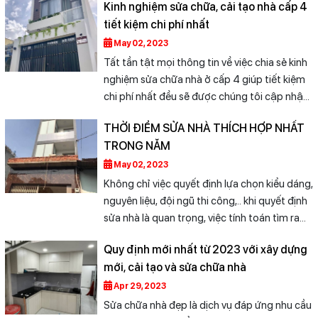
Kinh nghiệm sửa chữa, cải tạo nhà cấp 4
đình quây quần bên nhau. Đây là nơi ta quay
tiết kiệm chi phí nhất
về mỗi ngày sau ngày dài làm việc, học tập
mệt mỏi… Xây được nhà phố ưng ý thật sự
May 02, 2023
khó với người chưa có kinh nghiệm. Hiểu
Tất tần tật mọi thông tin về việc chia sẻ kinh
được điều đó nên Xây Dựng Huệ Phong đã
nghiệm sửa chữa nhà ở cấp 4 giúp tiết kiệm
cung cấp các kinh nghiệm quý báu.
chi phí nhất đều sẽ được chúng tôi cập nhật
đầy đủ trong bài viết này. Cùng theo dõi nhé.
THỜI ĐIỂM SỬA NHÀ THÍCH HỢP NHẤT
TRONG NĂM
May 02, 2023
Không chỉ việc quyết định lựa chọn kiểu dáng,
nguyên liệu, đội ngũ thi công,.. khi quyết định
sửa nhà là quan trọng, việc tính toán tìm ra
khoảng thời gian hợp lý để thay chiếc áo mới
Quy định mới nhất từ 2023 với xây dựng
cho căn nhà yêu thương của mình cũng là
mới, cải tạo và sửa chữa nhà
điều vô cùng cần thiết. Đặc biệt, Việt Nam
được biết đến là đất nước có khí hậu nóng
Apr 29, 2023
ẩm, mưa theo mua nhiều, vì vậy việc quyết
Sửa chữa nhà đẹp là dịch vụ đáp ứng nhu cầu