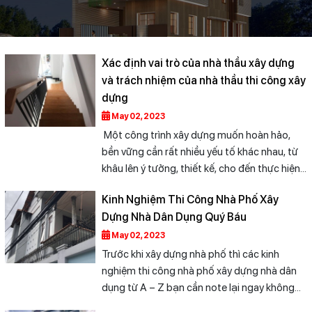
Xác định vai trò của nhà thầu xây dựng
và trách nhiệm của nhà thầu thi công xây
dựng
May 02, 2023
Một công trình xây dựng muốn hoàn hảo,
bền vững cần rất nhiều yếu tố khác nhau, từ
khâu lên ý tưởng, thiết kế, cho đến thực hiện
thi công. Trong đó, nhà thầu xây dựng đóng
Kinh Nghiệm Thi Công Nhà Phố Xây
vai trò vô cùng quan trong quá trình tạo nên
Dựng Nhà Dân Dụng Quý Báu
sự thành công của một công trình. Để hiểu rõ
vai trò của nhà thầu xây dựng và trách nhiệm
May 02, 2023
của nhà thầu thi công xây dựng, Xây dựng
Trước khi xây dựng nhà phố thì các kinh
Huệ Phong mời bạn tham khảo bài viết sau.
nghiệm thi công nhà phố xây dựng nhà dân
dụng từ A – Z bạn cần note lại ngay không
nên bỏ lỡ. Ngôi nhà khang trang là nơi gia