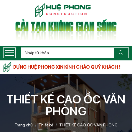
Y DỰNG HUỆ PHONG XIN KÍNH CHÀO QUÝ KHÁCH !
THIẾT KẾ CAO ỐC VĂN
PHÒNG
Trang chủ
Thiết kế
THIẾT KẾ CAO ỐC VĂN PHÒNG