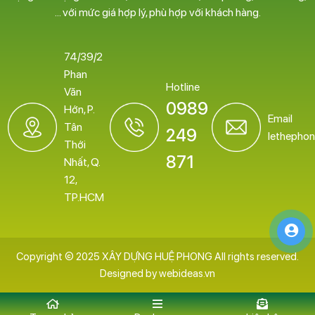
… với mức giá hợp lý, phù hợp với khách hàng.
74/39/2
Phan
Hotline
Văn
0989
Hớn, P.
Email
Tân
249
lethepho
Thới
871
Nhất, Q.
12,
TP.HCM
Copyright © 2025 XÂY DỰNG HUỆ PHONG All rights reserved.
Designed by
webideas.vn