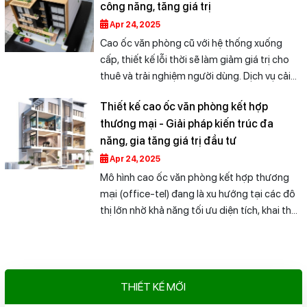
công năng, tăng giá trị
năng, tối ưu mặt bằng theo diện tích khu đất
– giúp chủ đầu tư tối đa hóa hiệu suất khai
Apr 24, 2025
thác, nâng cao giá trị tài sản. Từ thiết kế mặt
Cao ốc văn phòng cũ với hệ thống xuống
tiền, bố trí không gian linh hoạt đến tiêu
cấp, thiết kế lỗi thời sẽ làm giảm giá trị cho
chuẩn kỹ thuật và thẩm mỹ – chúng tôi luôn
thuê và trải nghiệm người dùng. Dịch vụ cải
đồng hành để tạo nên công trình hiệu quả và
tạo cao ốc tại XaySuaNhaDep.net giúp “thay
Thiết kế cao ốc văn phòng kết hợp
khác biệt giữa lòng thành phố.
áo mới” toàn diện: từ mặt tiền, nội thất văn
thương mại - Giải pháp kiến trúc đa
phòng, khu vệ sinh, thang máy đến hệ thống
năng, gia tăng giá trị đầu tư
điện – nước – PCCC. Chúng tôi mang đến
giải pháp cải tạo hiện đại – tiết kiệm – đúng
Apr 24, 2025
tiêu chuẩn, giúp doanh nghiệp tối ưu công
Mô hình cao ốc văn phòng kết hợp thương
năng và tăng khả năng khai thác thương mại
mại (office-tel) đang là xu hướng tại các đô
lâu dài.
thị lớn nhờ khả năng tối ưu diện tích, khai thác
đa công năng: văn phòng làm việc, mặt bằng
kinh doanh, trung tâm dịch vụ,... Tại
XaySuaNhaDep.net, chúng tôi mang đến giải
pháp thiết kế cao ốc hiện đại, tối ưu công
THIẾT KẾ MỚI
năng, kết cấu bền vững, chuẩn phong thủy và