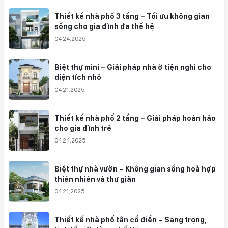
phù hợp quy hoạch – giúp nhà đầu tư nâng
cao hiệu quả sử dụng và thu hút khách thuê
Thiết kế nhà phố 3 tầng – Tối ưu không gian
lâu dài.
sống cho gia đình đa thế hệ
04 24,2025
Biệt thự mini – Giải pháp nhà ở tiện nghi cho
diện tích nhỏ
04 21,2025
Thiết kế nhà phố 2 tầng – Giải pháp hoàn hảo
cho gia đình trẻ
04 24,2025
Biệt thự nhà vườn – Không gian sống hoà hợp
thiên nhiên và thư giãn
04 21,2025
Thiết kế nhà phố tân cổ điển – Sang trọng,