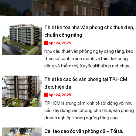
Thiết kế tòa nhà văn phòng cho thuê đẹp,
chuẩn công năng
Apr 24, 2025
Nhu cầu thuê văn phòng ngày càng tăng, kéo
theo sự cạnh tranh mạnh về thiết kế, công
năng và thẩm mỹ. XaySuaNhaDep.net chuyên
thiết kế các tòa nhà văn phòng cho thuê với
Thiết kế cao ốc văn phòng tại TP.HCM
giải pháp tối ưu về mặt bằng, hệ thống kỹ
đẹp, hiện đại
thuật và kiến trúc hiện đại, giúp gia tăng giá
trị đầu tư. Từ mô hình văn phòng mini, tòa nhà
Apr 24, 2025
5–10 tầng đến văn phòng kết hợp thương
TP.HCM là trung tâm kinh tế sôi động với nhu
mại – chúng tôi đảm bảo thiết kế linh hoạt,
cầu xây dựng văn phòng cho thuê, văn phòng
dễ chia nhỏ mặt bằng và đạt chuẩn vận hành
doanh nghiệp không ngừng tăng cao.
thực tế.
XaySuaNhaDep.net mang đến giải pháp thiết
Cải tạo cao ốc văn phòng cũ – Tối ưu
kế cao ốc văn phòng hiện đại, chuẩn công