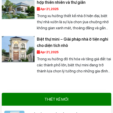
hợp thiên nhiên và thư giãn
dần khẳng định vị thế trong phân khúc nhà ở
cao cấp tại Việt Nam.
Apr 21, 2025
Trong xu hướng thiết kế nhà ở hiện đại, biệt
thự nhà vườn là sự lựa chọn ýua chuộng nhờ
không gian xanh mát, thoáng đãng và gần
gũi với thiên nhiên. Loại hình này phù hợp với
Biệt thự mini – Giải pháp nhà ở tiện nghi
những gia đình có quỹ đất rộng, ưa chuộng
cho diện tích nhỏ
lối sống an nhiên.
Apr 21, 2025
Trong xu hướng đô thị hóa và tăng giá đất tại
các thành phố lớn, biệt thự mini đang trở
thành lựa chọn lý tưởng cho những gia đình
trẻ hoặc có tài chính vừa phải. Mặc dù diện
tích khiêm tốn, biệt thự mini vẫn đảm bảo
tiên nghi và tính thẩm mỹ cao.
THIẾT KẾ MỚI