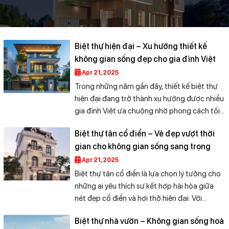
Biệt thự hiện đại – Xu hướng thiết kế
không gian sống đẹp cho gia đình Việt
Apr 21, 2025
Trong những năm gần đây, thiết kế biệt thự
hiện đại đang trở thành xu hướng được nhiều
gia đình Việt ưa chuộng nhờ phong cách tối
giản, tiết kiệm chi phí và mang đến sự thư
Biệt thự tân cổ điển – Vẻ đẹp vượt thời
giãn trong không gian sống. Hãy cùng Xây
gian cho không gian sống sang trọng
Sửa Nhà Đẹp - Huệ Phong khám phá những
điểm đặc trưng, mẫu mã phổ biến khi thiết kế
Apr 21, 2025
loại hình biệt thự này.
Biệt thự tân cổ điển là lựa chọn lý tưởng cho
những ai yêu thích sự kết hợp hài hòa giữa
nét đẹp cổ điển và hơi thở hiện đại. Với
đường nét mềm mại, kiến trúc cầu kỳ và màu
Biệt thự nhà vườn – Không gian sống hoà
sắc sang trọng, loại hình biệt thự này đang