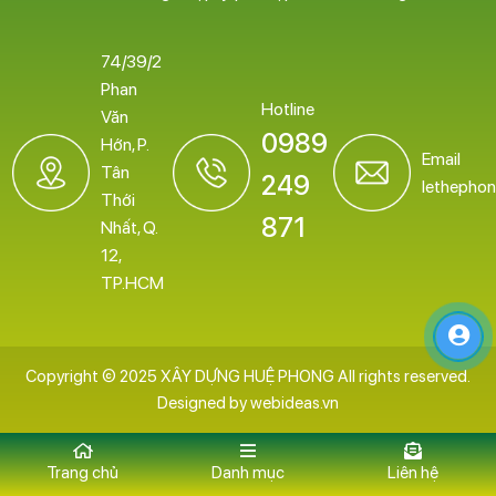
74/39/2
Phan
Hotline
Văn
0989
Hớn, P.
Email
Tân
249
lethepho
Thới
871
Nhất, Q.
12,
TP.HCM
Copyright © 2025 XÂY DỰNG HUỆ PHONG All rights reserved.
Designed by
webideas.vn
Trang chủ
Danh mục
Liên hệ