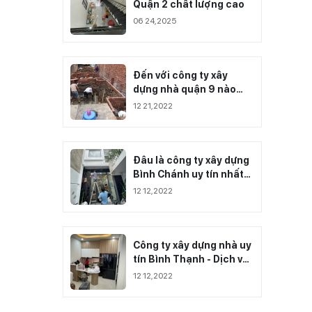
Quận 2 chất lượng cao
06 24,2025
Đến với công ty xây
dựng nhà quận 9 nào
đảm bảo công trình của
12 21,2022
bạn?
Đâu là công ty xây dựng
Bình Chánh uy tín nhất
hiện nay?
12 12,2022
Công ty xây dựng nhà uy
tín Bình Thạnh - Dịch vụ
chất lượng
12 12,2022