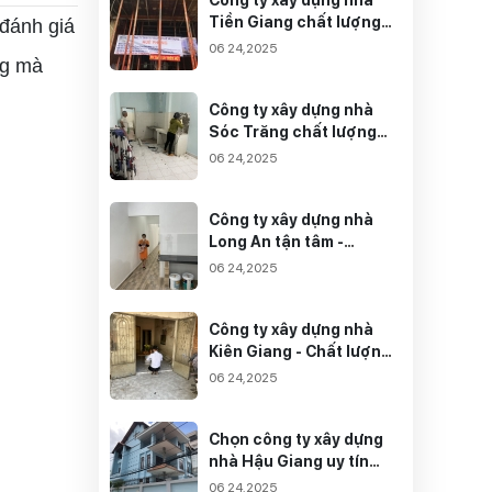
Tiền Giang chất lượng
 đánh giá
tốt nhất
06 24,2025
ng mà
Công ty xây dựng nhà
Sóc Trăng chất lượng
TOP 1 thị trường
06 24,2025
Công ty xây dựng nhà
Long An tận tâm -
Chuyên nghiệp
06 24,2025
Công ty xây dựng nhà
Kiên Giang - Chất lượng
đến từ tâm
06 24,2025
Chọn công ty xây dựng
nhà Hậu Giang uy tín
nào đảm bảo chất lượng
06 24,2025