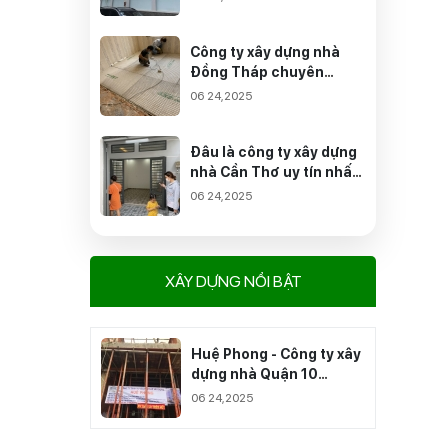
công trình của bạn?
Công ty xây dựng nhà
Đồng Tháp chuyên
nghiệp - Tận tâm
06 24,2025
Đâu là công ty xây dựng
nhà Cần Thơ uy tín nhất
mà bạn nên quan tâm?
06 24,2025
XÂY DỰNG NỔI BẬT
Huệ Phong - Công ty xây
dựng nhà Quận 10
chuyên nghiệp nhất
06 24,2025