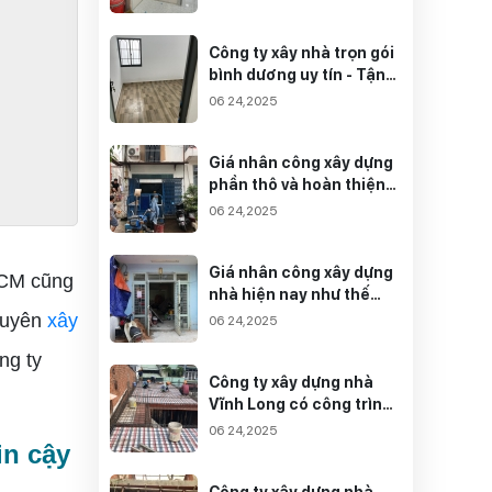
Công ty xây nhà trọn gói
bình dương uy tín - Tận
tâm
06 24,2025
Giá nhân công xây dựng
phần thô và hoàn thiện
mới nhất
06 24,2025
Giá nhân công xây dựng
HCM cũng
nhà hiện nay như thế
nào?
chuyên
xây
06 24,2025
ng ty
Công ty xây dựng nhà
Vĩnh Long có công trình
chất lượng nhất
06 24,2025
in cậy
Công ty xây dựng nhà