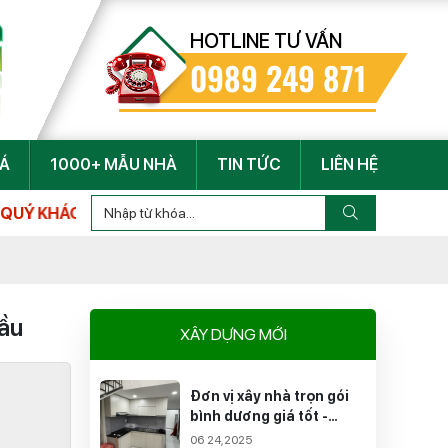
HOTLINE TƯ VẤN
0989 249 871
IÁ
1000+ MẪU NHÀ
TIN TỨC
LIÊN HỆ
đầu
XÂY DỰNG MỚI
Đơn vị xây nhà trọn gói
bình dương giá tốt -
Chuyên nghiệp
06 24,2025