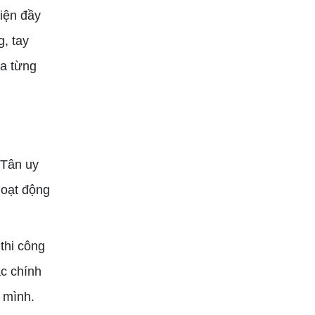
iện đầy
, tay
ủa từng
 Tân uy
hoạt động
thi công
ác chính
 mình.