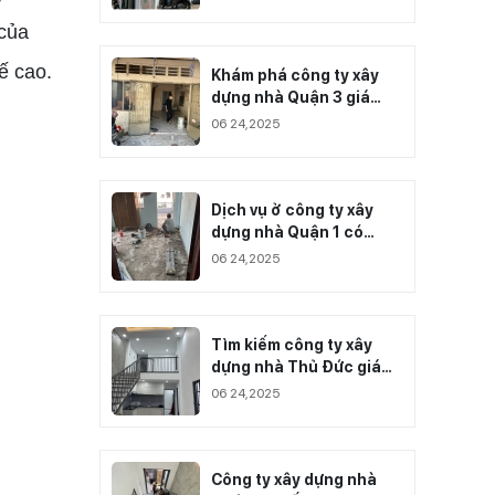
 của
ế cao.
Khám phá công ty xây
dựng nhà Quận 3 giá
cạnh tranh nhất
06 24,2025
Dịch vụ ở công ty xây
dựng nhà Quận 1 có
chất lượng ra sao?
06 24,2025
Tìm kiếm công ty xây
dựng nhà Thủ Đức giá
thành cạnh tranh
06 24,2025
Công ty xây dựng nhà