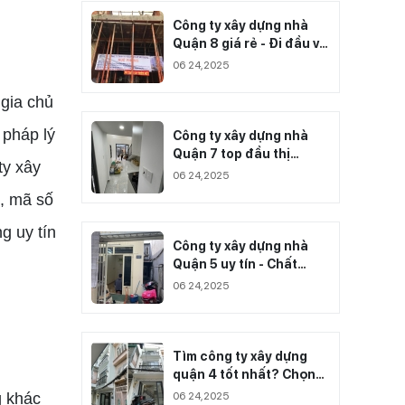
Công ty xây dựng nhà
Quận 8 giá rẻ - Đi đầu về
chất lượng công trình
06 24,2025
thi công
 gia chủ
 pháp lý
Công ty xây dựng nhà
Quận 7 top đầu thị
ty xây
trường
06 24,2025
h, mã số
g uy tín
Công ty xây dựng nhà
Quận 5 uy tín - Chất
lượng
06 24,2025
Tìm công ty xây dựng
quận 4 tốt nhất? Chọn
Xây Dựng Huệ Phong
06 24,2025
g khác