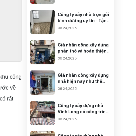
Công ty xây nhà trọn gói
bình dương uy tín - Tận
tâm
06 24,2025
Giá nhân công xây dựng
phần thô và hoàn thiện
mới nhất
06 24,2025
Giá nhân công xây dựng
 khu công
nhà hiện nay như thế
nước về
nào?
06 24,2025
có rất
Công ty xây dựng nhà
Vĩnh Long có công trình
chất lượng nhất
06 24,2025
Công ty xây dựng nhà