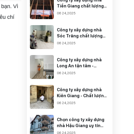
 bạn. Vì
Tiền Giang chất lượng
tốt nhất
06 24,2025
êu chí
Công ty xây dựng nhà
Sóc Trăng chất lượng
TOP 1 thị trường
06 24,2025
Công ty xây dựng nhà
Long An tận tâm -
Chuyên nghiệp
06 24,2025
Công ty xây dựng nhà
Kiên Giang - Chất lượng
đến từ tâm
06 24,2025
Chọn công ty xây dựng
nhà Hậu Giang uy tín
nào đảm bảo chất lượng
06 24,2025