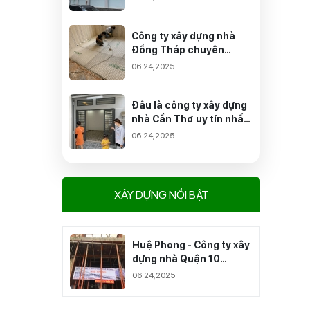
công trình của bạn?
Công ty xây dựng nhà
Đồng Tháp chuyên
nghiệp - Tận tâm
06 24,2025
Đâu là công ty xây dựng
nhà Cần Thơ uy tín nhất
mà bạn nên quan tâm?
06 24,2025
XÂY DỰNG NỔI BẬT
Huệ Phong - Công ty xây
dựng nhà Quận 10
chuyên nghiệp nhất
06 24,2025