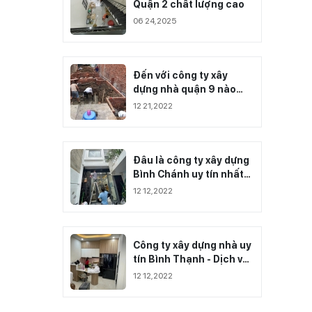
Quận 2 chất lượng cao
06 24,2025
Đến với công ty xây
dựng nhà quận 9 nào
đảm bảo công trình của
12 21,2022
bạn?
Đâu là công ty xây dựng
Bình Chánh uy tín nhất
hiện nay?
12 12,2022
Công ty xây dựng nhà uy
tín Bình Thạnh - Dịch vụ
chất lượng
12 12,2022