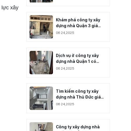
 lực xây
Khám phá công ty xây
dựng nhà Quận 3 giá
cạnh tranh nhất
06 24,2025
Dịch vụ ở công ty xây
dựng nhà Quận 1 có
chất lượng ra sao?
06 24,2025
Tìm kiếm công ty xây
dựng nhà Thủ Đức giá
thành cạnh tranh
06 24,2025
Công ty xây dựng nhà