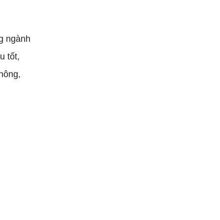
ng ngành
u tốt,
không,