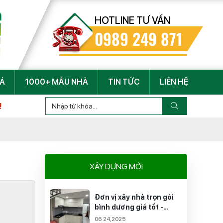
HOTLINE TƯ VẤN
0989 249 871
IÁ
1000+ MẪU NHÀ
TIN TỨC
LIÊN HỆ
XÂY DỰNG MỚI
Đơn vị xây nhà trọn gói
bình dương giá tốt -
Chuyên nghiệp
06 24,2025