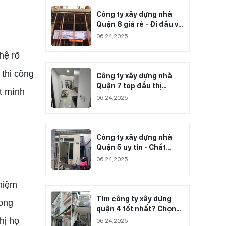
Công ty xây dựng nhà
Quận 8 giá rẻ - Đi đầu về
chất lượng công trình
06 24,2025
thi công
hệ rõ
 thi công
Công ty xây dựng nhà
Quận 7 top đầu thị
t mình
trường
06 24,2025
Công ty xây dựng nhà
Quận 5 uy tín - Chất
lượng
06 24,2025
hiệm
Tìm công ty xây dựng
rong
quận 4 tốt nhất? Chọn
Xây Dựng Huệ Phong
hị họ
06 24,2025