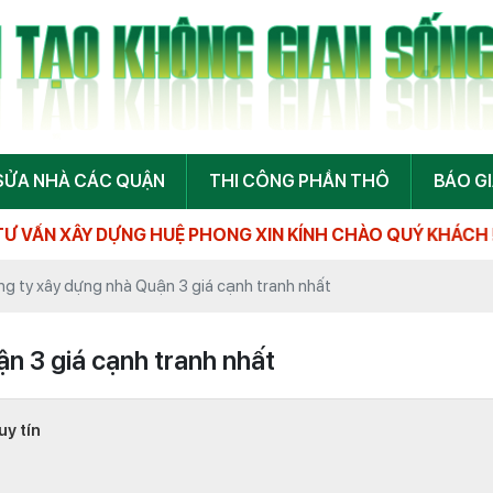
SỬA NHÀ CÁC QUẬN
THI CÔNG PHẦN THÔ
BÁO G
NG HUỆ PHONG XIN KÍNH CHÀO QUÝ KHÁCH !
g ty xây dựng nhà Quận 3 giá cạnh tranh nhất
n 3 giá cạnh tranh nhất
y tín