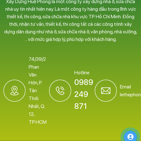
Xây Dựng Huệ Phong là một công ty xây dựng nhà ở, sửa chữa
nhà uy tín nhất hiện nay. Là một công ty hàng đầu trong lĩnh vực
thiết kế, thi công, sửa chữa nhà khu vực TP Hồ Chí Minh. Đồng
thời, nhận tư vấn, thiết kế, thi công tất cả các công trình xây
dựng dân dụng như nhà ở, sửa chữa nhà ở, văn phòng, nhà xưởng,
… với mức giá hợp lý, phù hợp với khách hàng.
74/39/2
Phan
Hotline
Văn
0989
Hớn, P.
Email
Tân
249
lethepho
Thới
871
Nhất, Q.
12,
TP.HCM