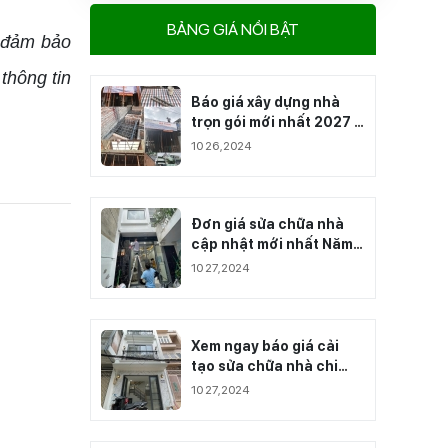
BẢNG GIÁ NỔI BẬT
ể đảm bảo
thông tin
Báo giá xây dựng nhà
trọn gói mới nhất 2027 -
Cập nhật theo Quận Và
10 26,2024
Loại Nhà
Đơn giá sửa chữa nhà
cập nhật mới nhất Năm
2027
10 27,2024
Xem ngay báo giá cải
tạo sửa chữa nhà chi
tiết 2027
10 27,2024