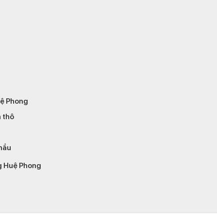
uệ Phong
 thô
thầu
ng Huệ Phong