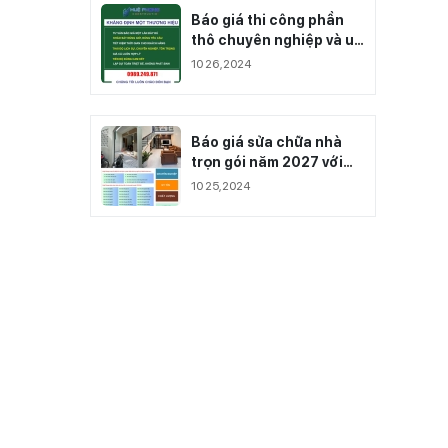
Báo giá thi công phần
thô chuyên nghiệp và uy
tín hàng đầu năm 2027
10 26,2024
Báo giá sửa chữa nhà
trọn gói năm 2027 với
giá ưu đãi - Huệ Phong
10 25,2024