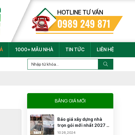
HOTLINE TƯ VẤN
0989 249 871
IÁ
1000+ MẪU NHÀ
TIN TỨC
LIÊN HỆ
CÔNG TY TNHH TƯ VẤN XÂY DỰNG HUỆ PHONG X
BẢNG GIÁ MỚI
Báo giá xây dựng nhà
trọn gói mới nhất 2027 -
Cập nhật theo Quận Và
10 26,2024