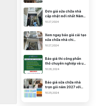
Loại Nhà
Đơn giá sửa chữa nhà
cập nhật mới nhất Năm
2027
10 27,2024
Xem ngay báo giá cải tạo
sửa chữa nhà chi
tiết 2027
10 27,2024
Báo giá thi công phần
thô chuyên nghiệp và uy
tín hàng đầu năm 2027
10 26,2024
Báo giá sửa chữa nhà
trọn gói năm 2027 với
giá ưu đãi - Huệ Phong
10 25,2024