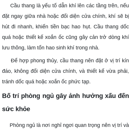
Cầu thang là yếu tố dẫn khí lên các tầng trên, nếu
đặt ngay giữa nhà hoặc đối diện cửa chính, khí sẽ bị
hút đi nhanh, khiến tiền bạc hao hụt. Cầu thang dốc
quá hoặc thiết kế xoắn ốc cũng gây cản trở dòng khí
lưu thông, làm tổn hao sinh khí trong nhà.
Để hợp phong thủy, cầu thang nên đặt ở vị trí kín
đáo, không đối diện cửa chính, và thiết kế vừa phải,
tránh dốc quá hoặc xoắn ốc phức tạp.
Bố trí phòng ngủ gây ảnh hưởng xấu đến
sức khỏe
Phòng ngủ là nơi nghỉ ngơi quan trọng nên vị trí và