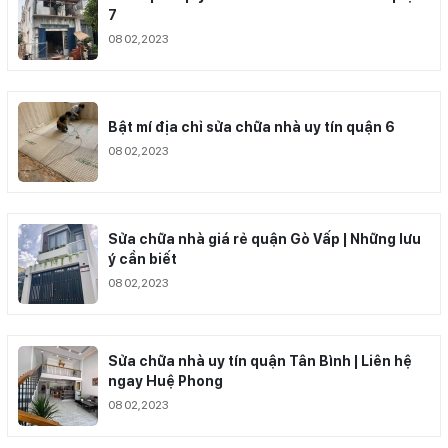
7
08 02,2023
Bật mí địa chỉ sửa chữa nhà uy tín quận 6
08 02,2023
Sửa chữa nhà giá rẻ quận Gò Vấp | Những lưu
ý cần biết
08 02,2023
Sửa chữa nhà uy tín quận Tân Bình | Liên hệ
ngay Huệ Phong
08 02,2023