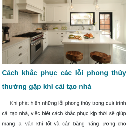
Cách khắc phục các lỗi phong thủy
thường gặp khi cải tạo nhà
Khi phát hiện những lỗi phong thủy trong quá trình
cải tạo nhà, việc biết cách khắc phục kịp thời sẽ giúp
mang lại vận khí tốt và cân bằng năng lượng cho