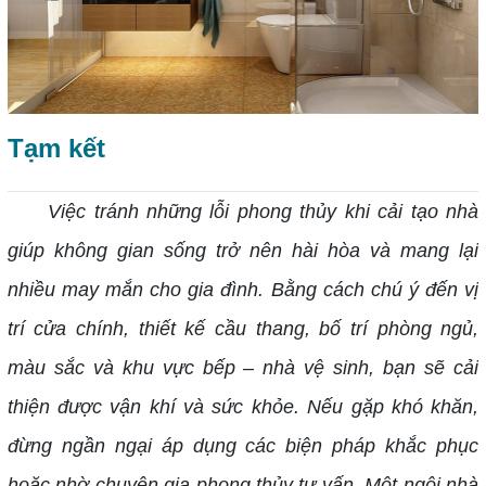
Tạm kết
Việc tránh những lỗi phong thủy khi cải tạo nhà
giúp không gian sống trở nên hài hòa và mang lại
nhiều may mắn cho gia đình. Bằng cách chú ý đến vị
trí cửa chính, thiết kế cầu thang, bố trí phòng ngủ,
màu sắc và khu vực bếp – nhà vệ sinh, bạn sẽ cải
thiện được vận khí và sức khỏe. Nếu gặp khó khăn,
đừng ngần ngại áp dụng các biện pháp khắc phục
hoặc nhờ chuyên gia phong thủy tư vấn. Một ngôi nhà