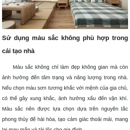
Sử dụng màu sắc không phù hợp trong
cải tạo nhà
Màu sắc không chỉ làm đẹp không gian mà còn
ảnh hưởng đến tâm trạng và năng lượng trong nhà.
Nếu chọn màu sơn tương khắc với mệnh của gia chủ,
có thể gây xung khắc, ảnh hưởng xấu đến vận khí.
Màu sắc nên được lựa chọn dựa trên nguyên tắc
phong thủy để hài hòa, tạo cảm giác thoải mái, mang
lại may mắn và tài lộc cho gia đình.