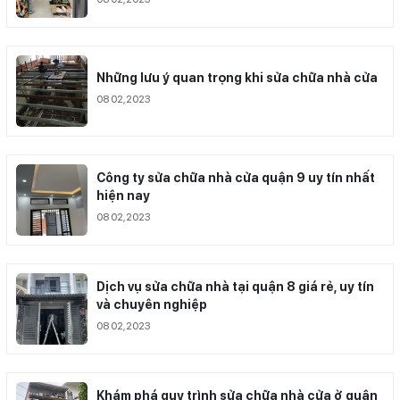
Những lưu ý quan trọng khi sửa chữa nhà cửa
08 02,2023
Công ty sửa chữa nhà cửa quận 9 uy tín nhất
hiện nay
08 02,2023
Dịch vụ sửa chữa nhà tại quận 8 giá rẻ, uy tín
và chuyên nghiệp
08 02,2023
Khám phá quy trình sửa chữa nhà cửa ở quận