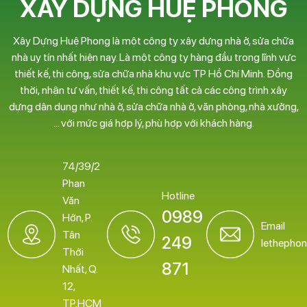
XÂY DỰNG HUỆ PHONG
Xây Dựng Huệ Phong là một công ty xây dựng nhà ở, sửa chữa
nhà uy tín nhất hiện nay. Là một công ty hàng đầu trong lĩnh vực
thiết kế, thi công, sửa chữa nhà khu vực TP Hồ Chí Minh. Đồng
thời, nhận tư vấn, thiết kế, thi công tất cả các công trình xây
dựng dân dụng như nhà ở, sửa chữa nhà ở, văn phòng, nhà xưởng,
… với mức giá hợp lý, phù hợp với khách hàng.
74/39/2
Phan
Hotline
Văn
0989
Hớn, P.
Email
Tân
249
lethepho
Thới
871
Nhất, Q.
12,
TP.HCM