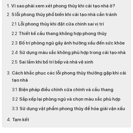
Vì sao phải xem xét phong thủy khi cải tạo nhà ở?
5 lỗi phong thủy phổ biến khi cải tạo nhà cần tránh
Lỗi phong thủy khi đặt cửa chính sai vị trí
Thiết kế cầu thang không hợp phong thủy
Bố trí phòng ngủ gây ảnh hưởng xấu đến sức khỏe
Sử dụng màu sắc không phù hợp trong cải tạo nhà
Sai lầm khi bố trí bếp và nhà vệ sinh
Cách khắc phục các lỗi phong thủy thường gặp khi cải
tạo nhà
Biện pháp điều chỉnh cửa chính và cầu thang
Sắp xếp lại phòng ngủ và chọn màu sắc phù hợp
Sử dụng vật phẩm phong thủy để hóa giải vận xấu
Tạm kết