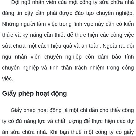
Đội ngũ nhân viên của một công ty sửa chữa nhà
đáng tin cậy cần phải được đào tạo chuyên nghiệp.
Những người làm việc trong lĩnh vực này cần có kiến
thức và kỹ năng cần thiết để thực hiện các công việc
sửa chữa một cách hiệu quả và an toàn. Ngoài ra, đội
ngũ nhân viên chuyên nghiệp còn đảm bảo tính
chuyên nghiệp và tinh thần trách nhiệm trong công
việc.
Giấy phép hoạt động
Giấy phép hoạt động là một chỉ dẫn cho thấy công
ty có đủ năng lực và chất lượng để thực hiện các dự
án sửa chữa nhà. Khi bạn thuê một công ty có giấy