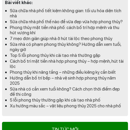
Bài viết khác:
Sửa chữa nhà phố tiết kiệm không gian: tối ưu hóa diện tích
nhà
Sửa chữa nhà phố thế nào để vừa đẹp vừa hợp phong thủy?
Phong thủy mặt tiền nhà phố: cách bố trí hợp mệnh và thu
hút vượng khí
7 mẹo đơn giản giúp nhà ở hút tài lộc theo phong thủy
Sửa nhà có phạm phong thủy không? Hướng dẫn xem tuổi,
ngày giờ
Top 5 lỗi phong thủy khi cải tạo nhà thường gặp
Cách bố trí mặt tiền nhà hợp phong thủy – hợp mệnh, hút tài
lộc
Phong thủy khi nâng tầng – những điều kiêng kỵ cần biết
Hướng dẫn bố trí bếp – nhà vệ sinh hợp phong thủy năm
2025
Sửa nhà có cần xem tuổi không? Cách chọn thời điểm đẹp
để thi công
5 lỗi phong thủy thường gặp khi cải tạo nhà phố
Xu hướng màu sắc – vật liệu phong thủy 2025 cho nhà phố
TIN TỨC MỚI