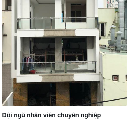
Đội ngũ nhân viên chuyên nghiệp