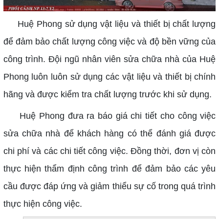
Huệ Phong sử dụng vật liệu và thiết bị chất lượng
để đảm bảo chất lượng công việc và độ bền vững của
công trình. Đội ngũ nhân viên sửa chữa nhà của Huệ
Phong luôn luôn sử dụng các vật liệu và thiết bị chính
hãng và được kiểm tra chất lượng trước khi sử dụng.
Huệ Phong đưa ra báo giá chi tiết cho công việc
sửa chữa nhà để khách hàng có thể đánh giá được
chi phí và các chi tiết công việc. Đồng thời, đơn vị còn
thực hiện thẩm định công trình để đảm bảo các yêu
cầu được đáp ứng và giảm thiểu sự cố trong quá trình
thực hiện công việc.