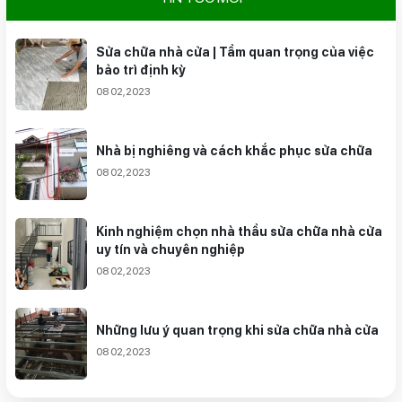
Sửa chữa nhà cửa | Tầm quan trọng của việc
bảo trì định kỳ
08 02,2023
Nhà bị nghiêng và cách khắc phục sửa chữa
08 02,2023
Kinh nghiệm chọn nhà thầu sửa chữa nhà cửa
uy tín và chuyên nghiệp
08 02,2023
Những lưu ý quan trọng khi sửa chữa nhà cửa
08 02,2023