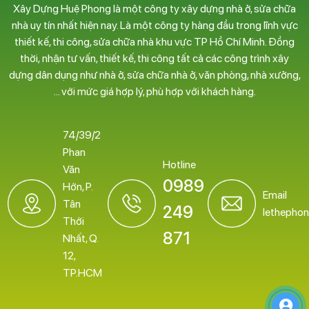
Xây Dựng Huệ Phong là một công ty xây dựng nhà ở, sửa chữa
nhà uy tín nhất hiện nay. Là một công ty hàng đầu trong lĩnh vực
thiết kế, thi công, sửa chữa nhà khu vực TP Hồ Chí Minh. Đồng
thời, nhận tư vấn, thiết kế, thi công tất cả các công trình xây
dựng dân dụng như nhà ở, sửa chữa nhà ở, văn phòng, nhà xưởng,
… với mức giá hợp lý, phù hợp với khách hàng.
74/39/2
Phan
Hotline
Văn
0989
Hớn, P.
Email
Tân
249
lethepho
Thới
871
Nhất, Q.
12,
TP.HCM