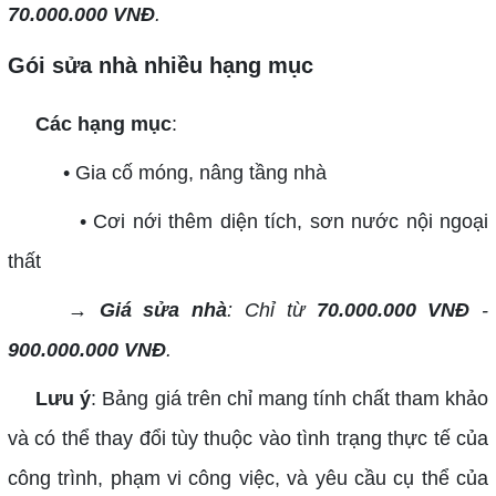
70.000.000 VNĐ
.
Gói sửa nhà nhiều hạng mục
Các hạng mục
:
• Gia cố móng, nâng tầng nhà
• Cơi nới thêm diện tích, sơn nước nội ngoại
thất
→ Giá sửa nhà
: Chỉ từ
70.000.000 VNĐ
-
900.000.000 VNĐ
.
Lưu ý
: Bảng giá trên chỉ mang tính chất tham khảo
và có thể thay đổi tùy thuộc vào tình trạng thực tế của
công trình, phạm vi công việc, và yêu cầu cụ thể của