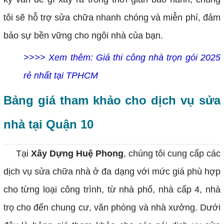
tôi sẽ hỗ trợ sửa chữa nhanh chóng và miễn phí, đảm
bảo sự bền vững cho ngôi nhà của bạn.
>>>> Xem thêm: Giá thi công nhà trọn gói 2025
rẻ nhất tại TPHCM
Bảng giá tham khảo cho dịch vụ sửa
nhà tại Quận 10
Tại
Xây Dựng Huệ Phong
, chúng tôi cung cấp các
dịch vụ sửa chữa nhà ở đa dạng với mức giá phù hợp
cho từng loại công trình, từ nhà phố, nhà cấp 4, nhà
trọ cho đến chung cư, văn phòng và nhà xưởng. Dưới