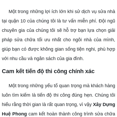
Một trong những lợi ích lớn khi sử dịch vụ sửa nhà
tại quận 10 của chúng tôi là tư vấn miễn phí. Đội ngũ
chuyên gia của chúng tôi sẽ hỗ trợ bạn lựa chọn giải
pháp sửa chữa tối ưu nhất cho ngôi nhà của mình,
giúp bạn có được không gian sống tiện nghi, phù hợp
với nhu cầu và ngân sách của gia đình.
Cam kết tiến độ thi công chính xác
Một trong những yếu tố quan trọng mà khách hàng
luôn tìm kiếm là tiến độ thi công đúng hẹn. Chúng tôi
hiểu rằng thời gian là rất quan trọng, vì vậy
Xây Dựng
Huệ Phong
cam kết hoàn thành công trình sửa chữa