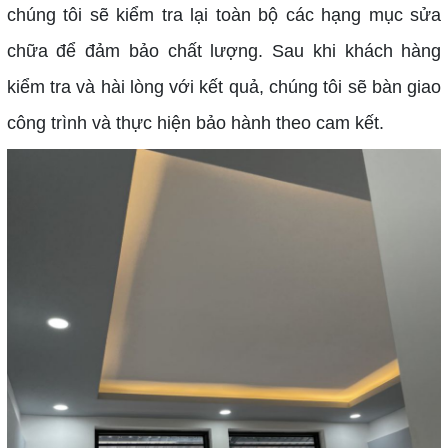
chúng tôi sẽ kiểm tra lại toàn bộ các hạng mục sửa
chữa để đảm bảo chất lượng. Sau khi khách hàng
kiểm tra và hài lòng với kết quả, chúng tôi sẽ bàn giao
công trình và thực hiện bảo hành theo cam kết.