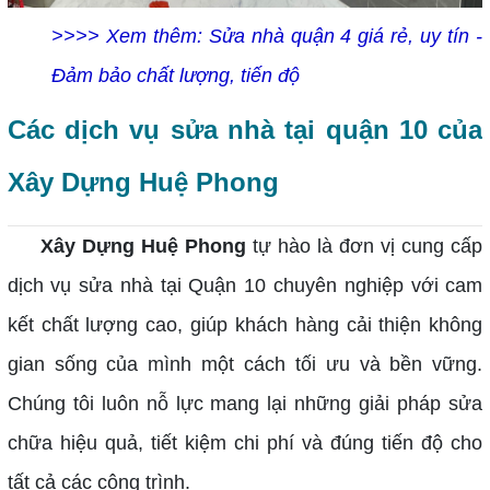
>>>> Xem thêm: Sửa nhà quận 4 giá rẻ, uy tín -
Đảm bảo chất lượng, tiến độ
Các dịch vụ sửa nhà tại quận 10 của
Xây Dựng Huệ Phong
Xây Dựng Huệ Phong
tự hào là đơn vị cung cấp
dịch vụ sửa nhà tại Quận 10 chuyên nghiệp với cam
kết chất lượng cao, giúp khách hàng cải thiện không
gian sống của mình một cách tối ưu và bền vững.
Chúng tôi luôn nỗ lực mang lại những giải pháp sửa
chữa hiệu quả, tiết kiệm chi phí và đúng tiến độ cho
tất cả các công trình.