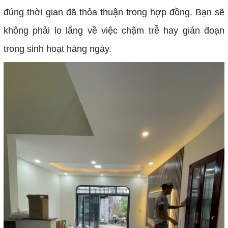
đúng thời gian đã thỏa thuận trong hợp đồng. Bạn sẽ
không phải lo lắng về việc chậm trễ hay gián đoạn
trong sinh hoạt hàng ngày.