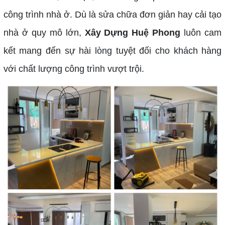
công trình nhà ở. Dù là sửa chữa đơn giản hay cải tạo
nhà ở quy mô lớn,
Xây Dựng Huệ Phong
luôn cam
kết mang đến sự hài lòng tuyệt đối cho khách hàng
với chất lượng công trình vượt trội.