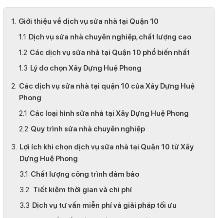
Giới thiệu về dịch vụ sửa nhà tại Quận 10
Dịch vụ sửa nhà chuyên nghiệp, chất lượng cao
Các dịch vụ sửa nhà tại Quận 10 phổ biến nhất
Lý do chọn Xây Dựng Huệ Phong
Các dịch vụ sửa nhà tại quận 10 của Xây Dựng Huệ
Phong
Các loại hình sửa nhà tại Xây Dựng Huệ Phong
Quy trình sửa nhà chuyên nghiệp
Lợi ích khi chọn dịch vụ sửa nhà tại Quận 10 từ Xây
Dựng Huệ Phong
Chất lượng công trình đảm bảo
Tiết kiệm thời gian và chi phí
Dịch vụ tư vấn miễn phí và giải pháp tối ưu