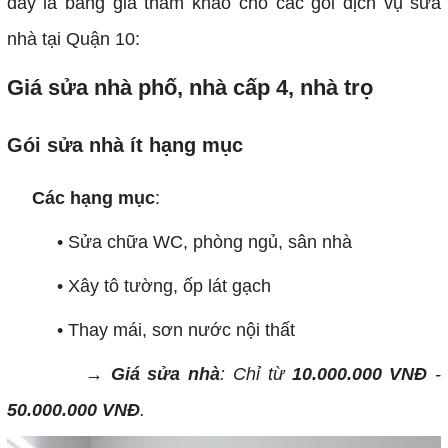
đây là bảng giá tham khảo cho các gói dịch vụ sửa
nhà tại Quận 10:
Giá sửa nhà phố, nhà cấp 4, nhà trọ
Gói sửa nhà ít hạng mục
Các hạng mục
:
• Sửa chữa WC, phòng ngủ, sân nhà
• Xây tô tường, ốp lát gạch
• Thay mái, sơn nước nội thất
→ Giá sửa nhà
: Chỉ từ
10.000.000 VNĐ
-
50.000.000 VNĐ
.