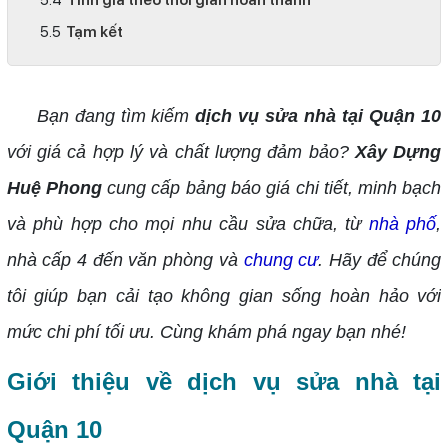
Tính giá theo thời gian hoàn thành
Tạm kết
Bạn đang tìm kiếm
dịch vụ sửa nhà tại Quận 10
với giá cả hợp lý và chất lượng đảm bảo?
Xây Dựng
Huệ Phong
cung cấp bảng báo giá chi tiết, minh bạch
và phù hợp cho mọi nhu cầu sửa chữa, từ
nhà phố
,
nhà cấp 4 đến văn phòng và
chung cư
. Hãy để chúng
tôi giúp bạn cải tạo không gian sống hoàn hảo với
mức chi phí tối ưu. Cùng khám phá ngay bạn nhé!
Giới thiệu về dịch vụ sửa nhà tại
Quận 10